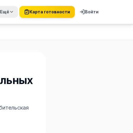
Ещё
Карта готовности
Войти
ольных
ебительская