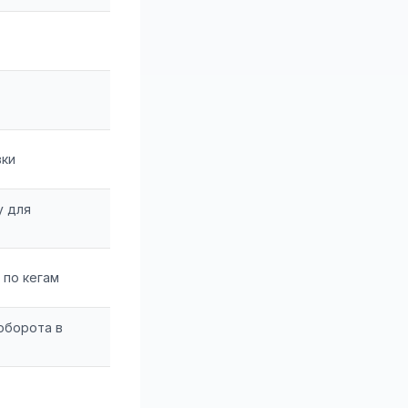
вки
у для
 по кегам
оборота в