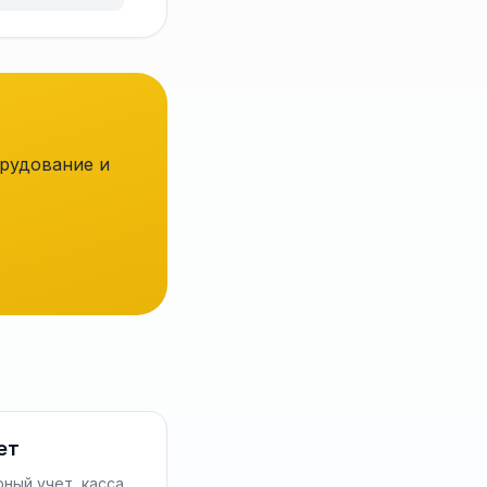
рудование и
ет
ный учет, касса,