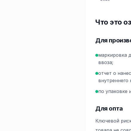
Что это о
Для произв
маркировка д
ввоза;
отчет о нане
внутреннего 
по упаковке 
Для опта
Ключевой риск
товара не сов