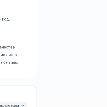
 код.
ачестве
их лиц в
выбытиям.
льные напитки