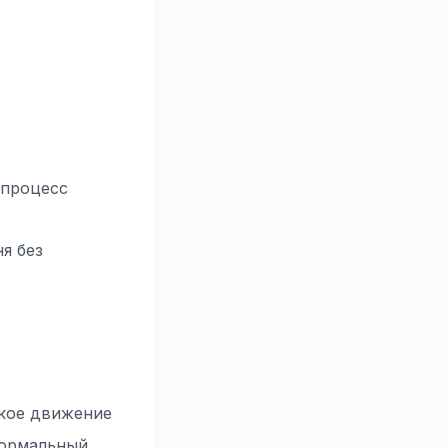
 процесс
я без
ское движение
нормальный