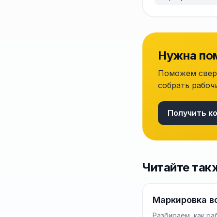
Нужна по
Поможем свери
собрать рабоч
Получить к
Читайте так
Маркировка в
Разбираем, как ра