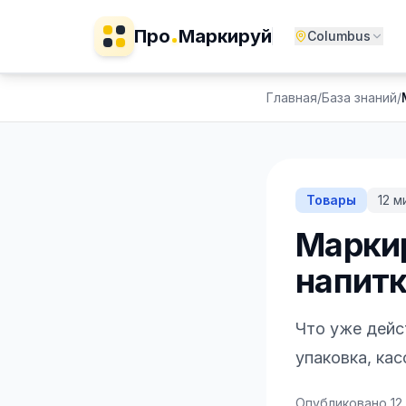
Про
Маркируй
Columbus
Главная
/
База знаний
/
Товары
12
ми
Маркир
напитк
Что уже дейс
упаковка, ка
Опубликовано
12