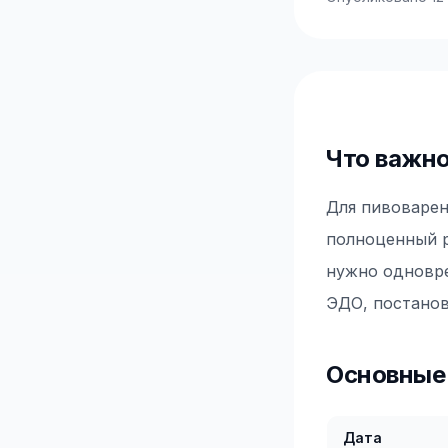
Что важно
Для пивоварен
полноценный р
нужно одновре
ЭДО, постанов
Основные 
Дата