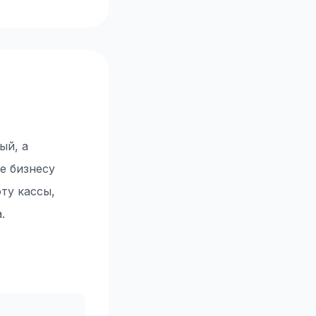
ый, а
е бизнесу
ту кассы,
.