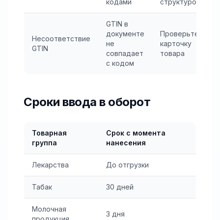
кодами
структурой
GTIN в
документе
Проверьте
Несоответствие
не
карточку
GTIN
совпадает
товара
с кодом
Сроки ввода в оборот
Товарная
Срок с момента
группа
нанесения
Лекарства
До отгрузки
Табак
30 дней
Молочная
3 дня
продукция