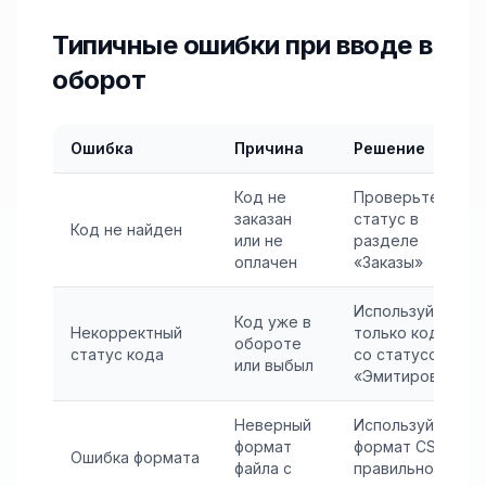
Типичные ошибки при вводе в
оборот
Ошибка
Причина
Решение
Код не
Проверьте
заказан
статус в
Код не найден
или не
разделе
оплачен
«Заказы»
Используйте
Код уже в
Некорректный
только коды
обороте
статус кода
со статусом
или выбыл
«Эмитирован»
Неверный
Используйте
формат
формат CSV с
Ошибка формата
файла с
правильной