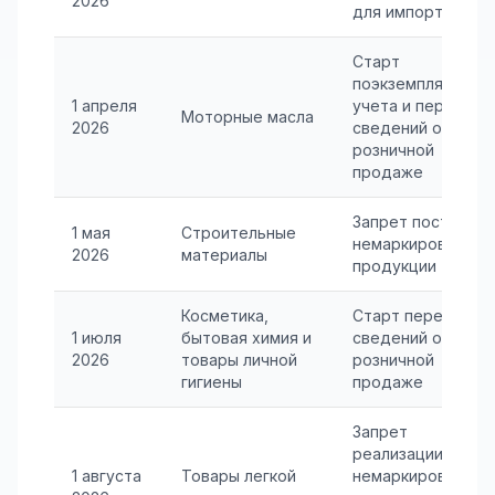
2026
для импортеров
Старт
поэкземплярного
1 апреля
учета и передачи
Моторные масла
2026
сведений о
розничной
продаже
Запрет поставки
1 мая
Строительные
немаркированной
2026
материалы
продукции
Косметика,
Старт передачи
1 июля
бытовая химия и
сведений о
2026
товары личной
розничной
гигиены
продаже
Запрет
реализации
1 августа
Товары легкой
немаркированных