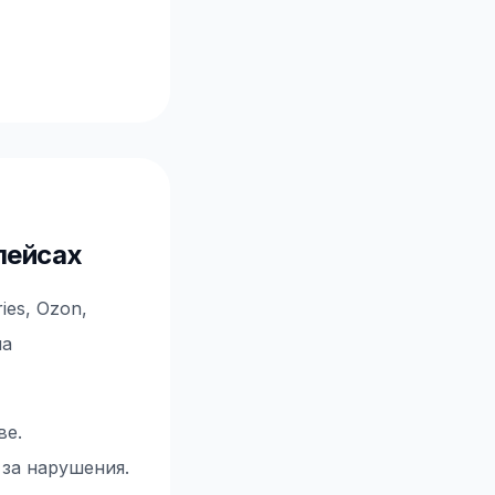
лейсах
es, Ozon,
на
ве.
за нарушения.