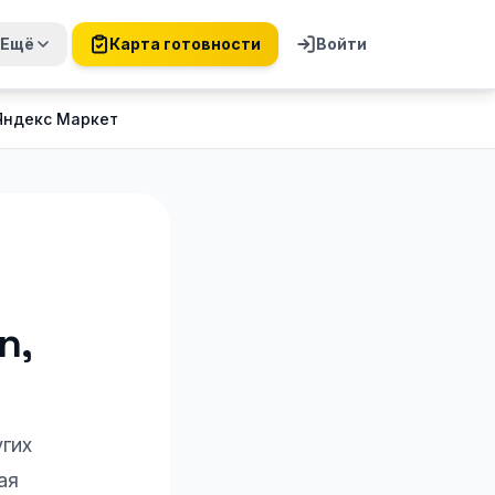
Ещё
Карта готовности
Войти
 Яндекс Маркет
n,
угих
ая