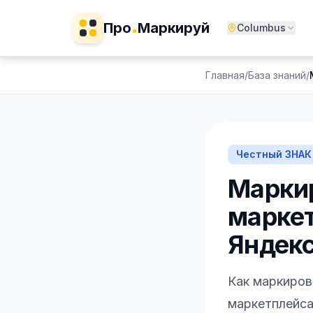
Про
Маркируй
Columbus
Главная
/
База знаний
/
Честный ЗНАК
Маркир
маркет
Яндек
Как маркирова
маркетплейса