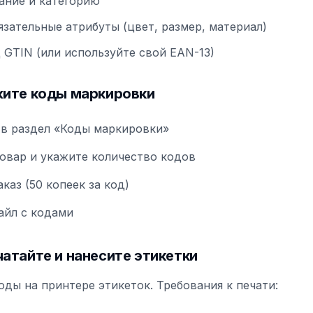
ание и категорию
язательные атрибуты (цвет, размер, материал)
 GTIN (или используйте свой EAN-13)
жите коды маркировки
в раздел «Коды маркировки»
овар и укажите количество кодов
каз (50 копеек за код)
айл с кодами
чатайте и нанесите этикетки
оды на принтере этикеток. Требования к печати: