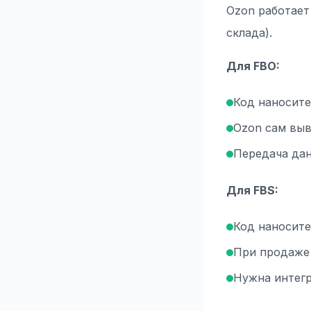
Ozon работает
склада).
Для FBO:
Код наносите
Ozon сам выв
Передача да
Для FBS:
Код наносите
При продаже 
Нужна интег