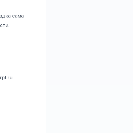
адка сама
сти.
pt.ru.