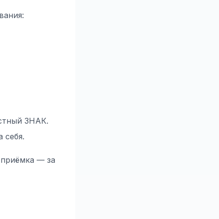
вания:
стный ЗНАК.
 себя.
 приёмка — за