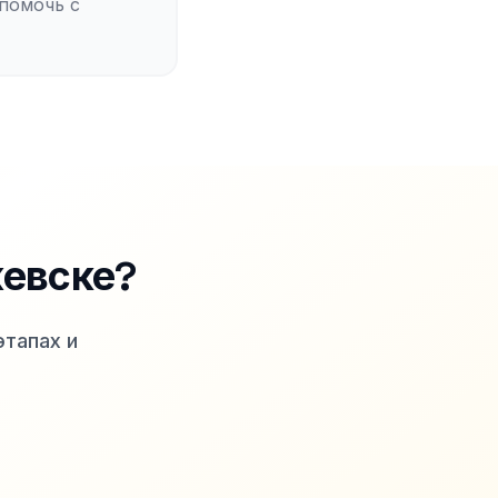
 помочь с
жевске
?
этапах и